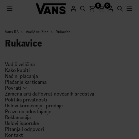
0
0
Vans RS
Vodič veličine
Rukavice
Rukavice
Registracijom na naš sajt dobijate promo kod sa 25%
popusta za prvu kupovinu.
Vodič veličina
Registruj se
Kako kupiti
Načini plaćanja
Plaćanje karticama
Povrati
Zamena artikla
Povrat novčanih sredstva
Politika privatnosti
Uslovi korišćenja i prodaje
Pravo na odustajanje
Reklamacija
Uslovi isporuke
Pitanja i odgovori
Kontakt