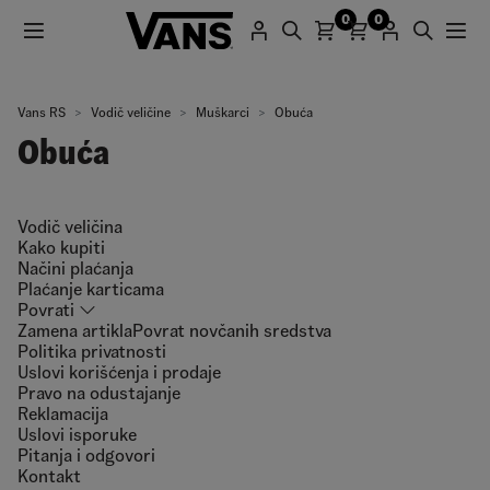
0
0
Vans RS
Vodič veličine
Muškarci
Obuća
Obuća
Vodič veličina
Kako kupiti
Načini plaćanja
Plaćanje karticama
Povrati
Zamena artikla
Povrat novčanih sredstva
Politika privatnosti
Uslovi korišćenja i prodaje
Pravo na odustajanje
Reklamacija
Uslovi isporuke
Pitanja i odgovori
Kontakt