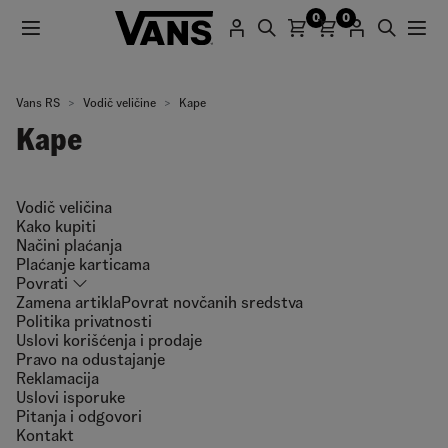
0
0
Vans RS
Vodič veličine
Kape
Kape
Vodič veličina
Kako kupiti
Načini plaćanja
Plaćanje karticama
Povrati
Zamena artikla
Povrat novčanih sredstva
Politika privatnosti
Uslovi korišćenja i prodaje
Pravo na odustajanje
Reklamacija
Uslovi isporuke
Pitanja i odgovori
Kontakt