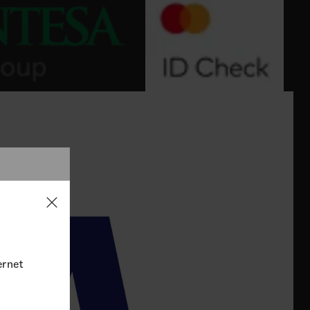
ovinu.
ernet