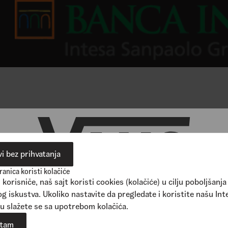
om na naš sajt dobijate promo kod sa 25% popusta za prvu kup
i bez prihvatanja
anica koristi kolačiće
korisniče, naš sajt koristi cookies (kolačiće) u cilju poboljšanja
g iskustva. Ukoliko nastavite da pregledate i koristite našu Int
u slažete se sa upotrebom kolačića.
atam