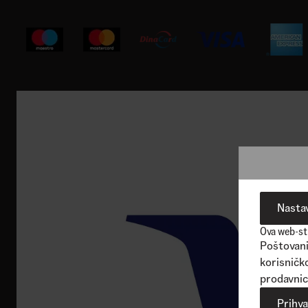
Registracij
Nastav
Ova web-str
Poštovani 
korisničko
prodavnic
Prihv