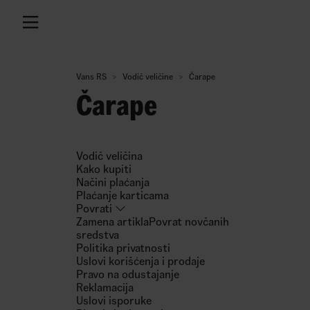
Vans RS
Vodič veličine
Čarape
Čarape
Vodič veličina
Kako kupiti
Načini plaćanja
Plaćanje karticama
Povrati
Zamena artikla
Povrat novčanih
sredstva
Politika privatnosti
Uslovi korišćenja i prodaje
Pravo na odustajanje
Reklamacija
Uslovi isporuke