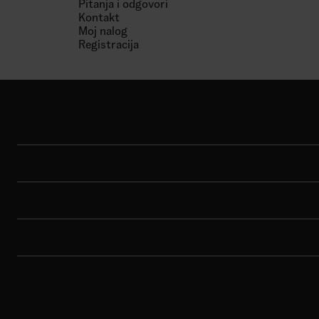
Pitanja i odgovori
Kontakt
Moj nalog
Registracija
Shop
Sport
Brend
Porudžbina
Korisnička podrška