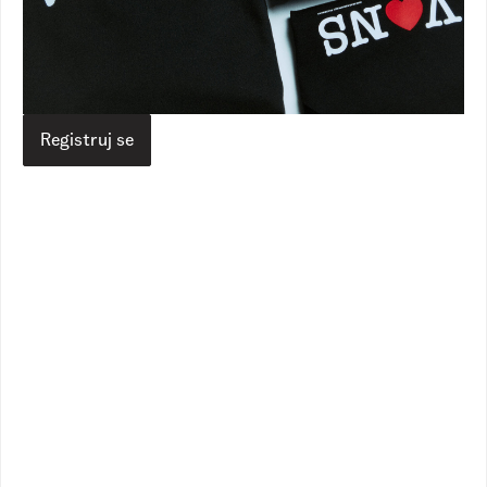
Lawler Tote
Old Skool Check Backpack
1
Dostupne boje
1
Dostupne boje
7.690,00
RSD
5.690,00
RSD
4.590,00
RSD
Registruj se