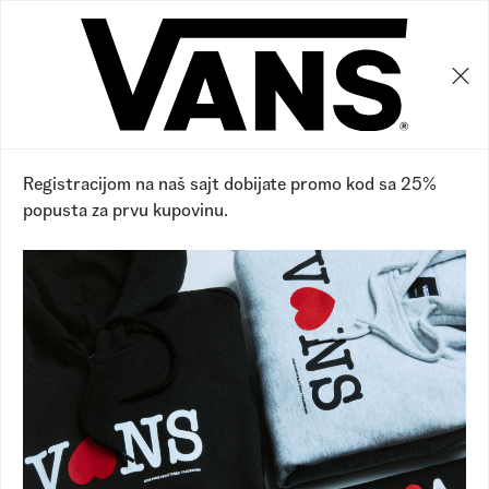
0
0
Vans RS
Proizvodi
Dodaci
Torbe i rančevi
Torbe i rančevi
Prikaži filtere
Sakrij filtere
10 proizvoda
Registracijom na naš sajt dobijate promo kod sa 25%
popusta za prvu kupovinu.