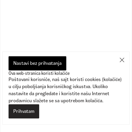
Old Skool Drop V Backpack
Old Skool Icon Crossbody Bag
1
Dostupne boje
1
Dostupne boje
5.290,00
RSD
2.990,00
RSD
3.690,00
RSD
Nastavi bez prihvatanja
Ova web-stranica koristi kolačiće
Poštovani korisniče, naš sajt koristi cookies (kolačiće)
u cilju poboljšanja korisničkog iskustva. Ukoliko
nastavite da pregledate i koristite našu Internet
prodavnicu slažete se sa upotrebom kolačića.
Prihvatam