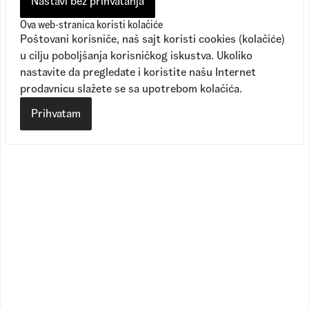
Nastavi bez prihvatanja
Ova web-stranica koristi kolačiće
Poštovani korisniče, naš sajt koristi cookies (kolačiće)
u cilju poboljšanja korisničkog iskustva. Ukoliko
Skate Old Skool 36 +
Skate SK8-Hi
nastavite da pregledate i koristite našu Internet
prodavnicu slažete se sa upotrebom kolačića.
1
Dostupne boje
1
Dostupne boje
9.990,00
RSD
11.090,00
RSD
Prihvatam
6.990,00
RSD
6.690,00
RSD