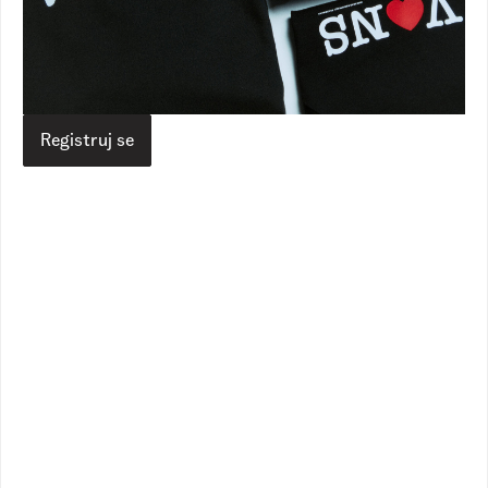
Dečaci
Cameron Tee
Blocked Box Sweatpants
1
Dostupne boje
1
Dostupne boje
4.090,00
RSD
5.890,00
RSD
3.290,00
RSD
Registruj se
3.490,00
RSD