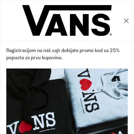
0
0
Vans RS
Proizvodi
Proizvodi
Prikaži filtere
Sakrij filtere
11 proizvoda
Registracijom na naš sajt dobijate promo kod sa 25%
popusta za prvu kupovinu.