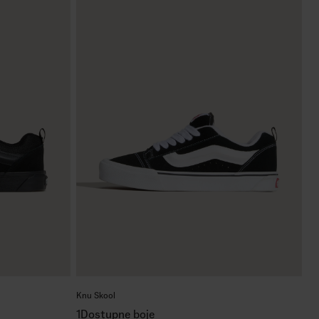
Knu Skool
1
Dostupne boje