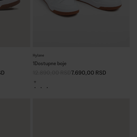
Hylane
1
Dostupne boje
SD
12.890,00
RSD
7.690,00
RSD