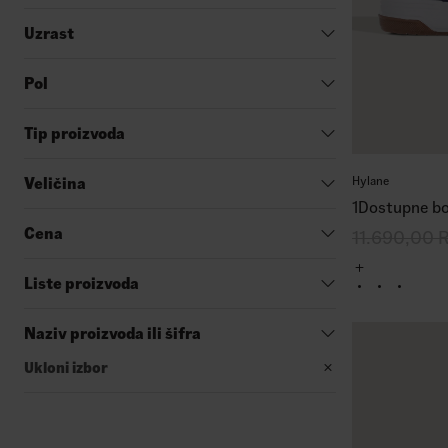
Uzrast
Pol
Tip proizvoda
Hylane
Veličina
1
Dostupne bo
Cena
11.690,00
Liste proizvoda
Naziv proizvoda ili šifra
Ukloni izbor