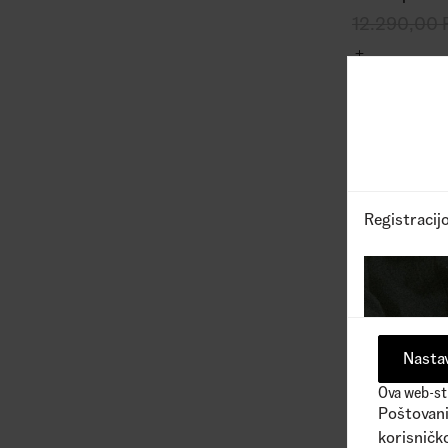
12.290,00
Registracij
Nastav
Ova web-str
Poštovani 
korisničko