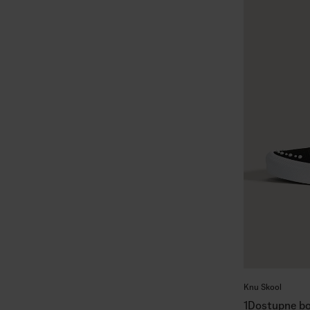
Knu Skool
1
Dostupne bo