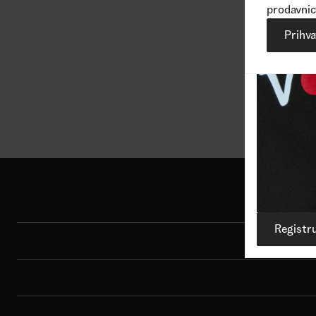
prodavnic
Prihv
Vidi više
Shop
Registru
Sport
Brend
Porudžbina