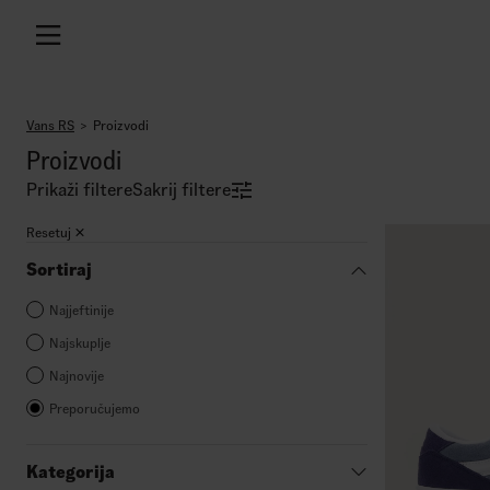
Vans RS
Proizvodi
Proizvodi
Prikaži filtere
Sakrij filtere
Resetuj
Sortiraj
Najjeftinije
Najskuplje
Najnovije
Preporučujemo
Kategorija