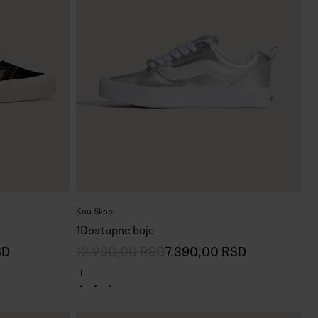
Knu Skool
1
Dostupne boje
SD
12.290,00
RSD
7.390,00
RSD