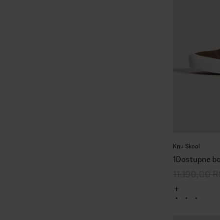
Knu Skool
1
Dostupne bo
11.190,00
R