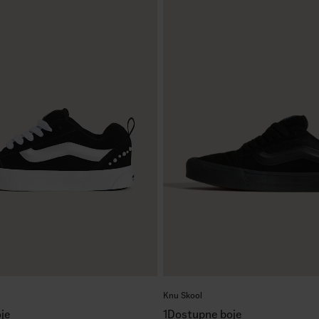
Knu Skool
je
1
Dostupne boje