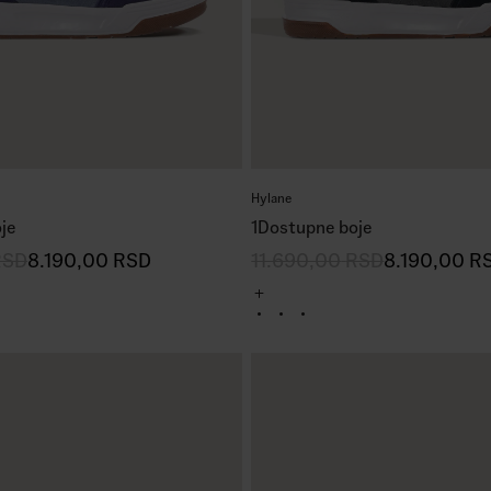
Hylane
je
1
Dostupne boje
RSD
8.190,00
RSD
11.690,00
RSD
8.190,00
R