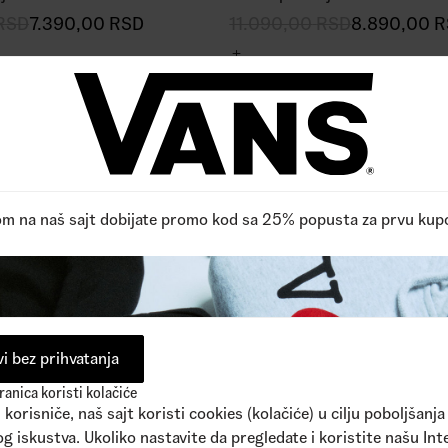
RSD
7.390,00
RSD
11.090,00
RSD
8.890,00
R
om na naš sajt dobijate promo kod sa 25% popusta za prvu kup
i bez prihvatanja
anica koristi kolačiće
korisniče, naš sajt koristi cookies (kolačiće) u cilju poboljšanja
g iskustva. Ukoliko nastavite da pregledate i koristite našu Int