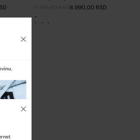
SD
11.190,00
RSD
8.990,00
RSD
ovinu.
ernet