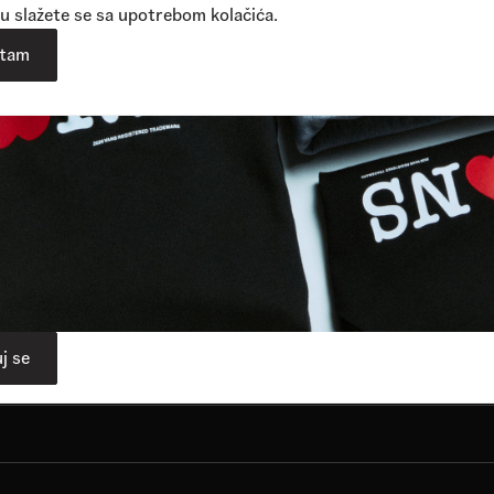
u slažete se sa upotrebom kolačića.
atam
Vidi više
j se