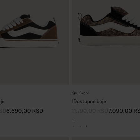
Knu Skool
je
1
Dostupne boje
SD
6.690,00
RSD
11.790,00
RSD
7.090,00
R