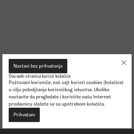
Nastavi bez prihvatanja
Ova web-stranica koristi kolačiće
Poštovani korisniče, naš sajt koristi cookies (kolačiće)
u cilju poboljšanja korisničkog iskustva. Ukoliko
nastavite da pregledate i koristite našu Internet
prodavnicu slažete se sa upotrebom kolačića.
Vidi više
Vidi viš
Prihvatam