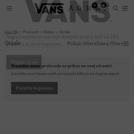
0
0
Vans RS
Proizvodi
Dodaci
Ostalo
Ostalo
Prikaži filtere
Sakrij filtere
Registracijom na naš sajt dobijate promo kod sa 25%
popusta za prvu kupovinu.
Trenutno nema proizvoda za prikaz na ovoj stranici.
Registruj se
Istražite asortiman naših proizvoda klikom na dugme ispod.
Počnite kupovinu