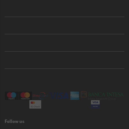
Shop
Sport
Brend
Porudžbina
Korisnička podrška
Follow us