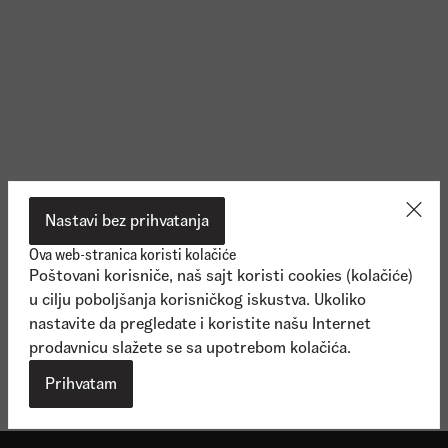
Nastavi bez prihvatanja
Ova web-stranica koristi kolačiće
Poštovani korisniče, naš sajt koristi cookies (kolačiće)
u cilju poboljšanja korisničkog iskustva. Ukoliko
nastavite da pregledate i koristite našu Internet
prodavnicu slažete se sa upotrebom kolačića.
Vidi više
Vidi viš
Prihvatam