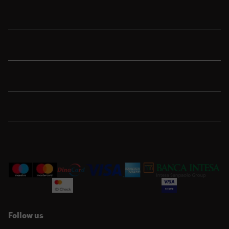
Shop
Sport
Brend
Porudžbina
Korisnička podrška
Follow us