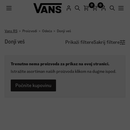
0
0
Vans RS
Proizvodi
Odeća
Donji veš
Registracijom na naš sajt dobijate promo kod sa 25%
Donji veš
Prikaži filtere
Sakrij filtere
popusta za prvu kupovinu.
Registruj se
Trenutno nema proizvoda za prikaz na ovoj stranici.
Istražite asortiman naših proizvoda klikom na dugme ispod.
Počnite kupovinu