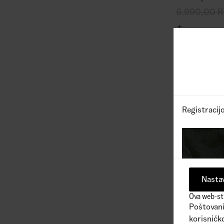
6.990,00
R
Registracij
Nastav
Ova web-str
Poštovani 
korisničko