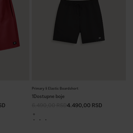
Primary Ii Elastic Boardshort
1
Dostupne boje
SD
6.490,00
RSD
4.490,00
RSD