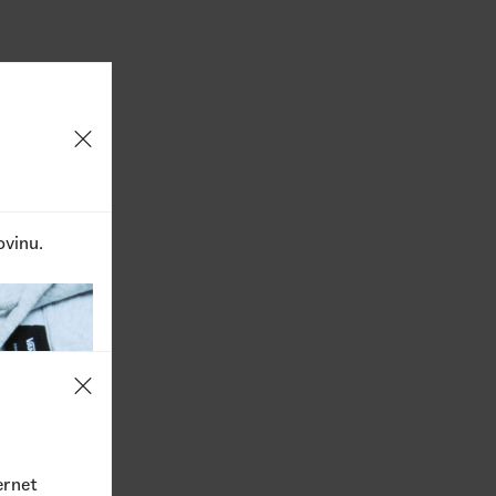
ovinu.
ernet