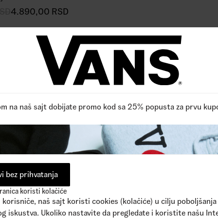
SD
4.890,00
RSD
om na naš sajt dobijate promo kod sa 25% popusta za prvu kup
i bez prihvatanja
anica koristi kolačiće
korisniče, naš sajt koristi cookies (kolačiće) u cilju poboljšanja
g iskustva. Ukoliko nastavite da pregledate i koristite našu Int