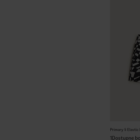
Primary Ii Elasti
1
Dostupne bo