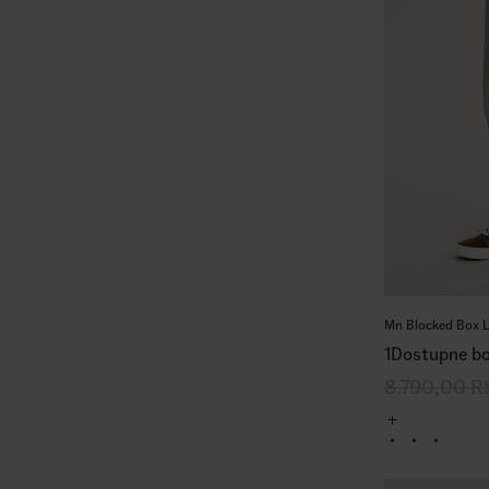
Mn Blocked Box L
1
Dostupne bo
8.790,00
R