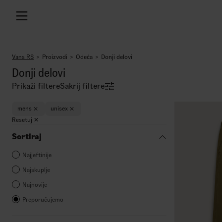
Vans RS
Proizvodi
Odeća
Donji delovi
Donji delovi
Prikaži filtere
Sakrij filtere
mens
unisex
Resetuj
Sortiraj
Najjeftinije
Najskuplje
Najnovije
Preporučujemo