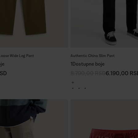
Loose Wide Leg Pant
Authentic Chino Slim Pant
je
1
Dostupne boje
SD
8.790,00
RSD
6.190,00
RS