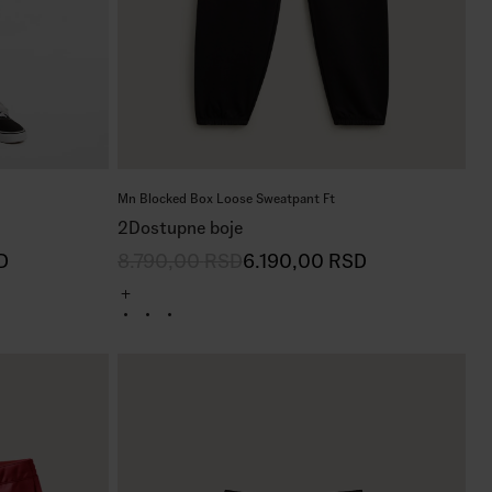
Mn Blocked Box Loose Sweatpant Ft
2
Dostupne boje
D
8.790,00
RSD
6.190,00
RSD