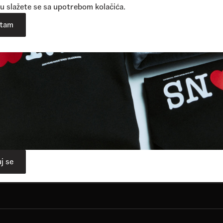
u slažete se sa upotrebom kolačića.
atam
Vidi više
j se