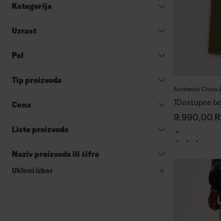
Kategorija
Uzrast
Pol
Tip proizvoda
Authentic Chino 
1
Dostupne bo
Cena
9.990,00
R
Liste proizvoda
Naziv proizvoda ili šifra
Ukloni izbor