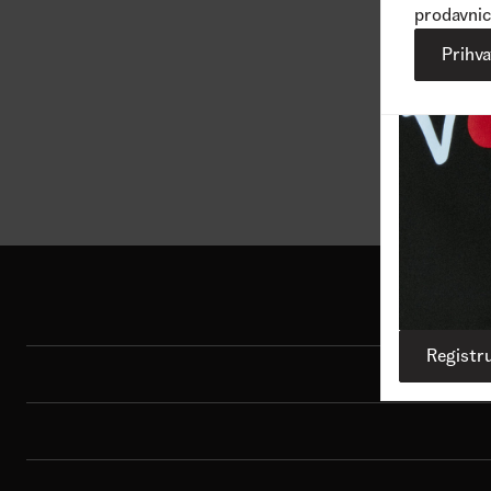
prodavnic
Prihv
Vidi više
Shop
Registru
Sport
Brend
Porudžbina