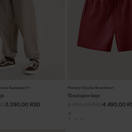
oose Sweatpant Ft
Primary Ii Elastic Boardshort
je
1
Dostupne boje
SD
5.290,00
RSD
6.490,00
RSD
4.490,00
R